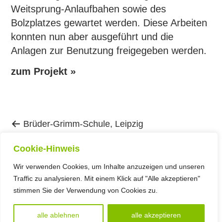
Weitsprung-Anlaufbahen sowie des
Bolzplatzes gewartet werden. Diese Arbeiten
konnten nun aber ausgeführt und die
Anlagen zur Benutzung freigegeben werden.
zum Projekt »
Vorheriger
Beitragsnavigation
Brüder-Grimm-Schule, Leipzig
Beitrag:
Nächster
SOS Kinderdorf
Cookie-Hinweis
Beitrag:
Wir verwenden Cookies, um Inhalte anzuzeigen und unseren
Traffic zu analysieren. Mit einem Klick auf "Alle akzeptieren"
Kontakt
|
Datenschutz
|
Impressum
stimmen Sie der Verwendung von Cookies zu.
alle ablehnen
alle akzeptieren
Theme:
Verdandi