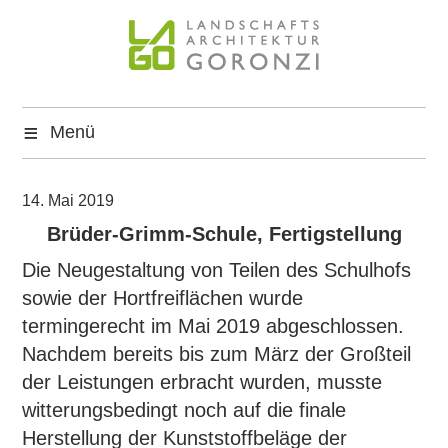
Zum
Inhalt
springen
LAGO
Landschaftsarchitektur-Büro für Objektplanung,
Freianlagen, konzeptionelle Planungen,
Menü
Landschaftsarchitektur
Grünordnungsplanung, Studien und Gutachten
und Beratungsleistungen
Goronzi
14. Mai 2019
Brüder-Grimm-Schule, Fertigstellung
Die Neugestaltung von Teilen des Schulhofs
sowie der Hortfreiflächen wurde
termingerecht im Mai 2019 abgeschlossen.
Nachdem bereits bis zum März der Großteil
der Leistungen erbracht wurden, musste
witterungsbedingt noch auf die finale
Herstellung der Kunststoffbeläge der