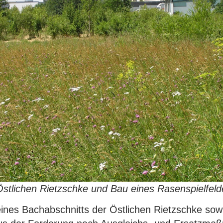
stlichen Rietzschke und Bau eines Rasenspielfelde
OLYMPUS DIGITAL CAMERA
OLYMPUS DIGITAL CAMERA
eines Bachabschnitts der Östlichen Rietzschke so