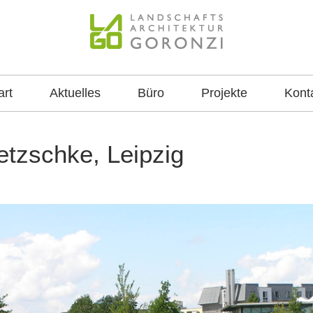
itektur Goronzi
lanung, Freianlagen, konzeptionelle Planungen, Grünor
Beratungsleistungen
art
Aktuelles
Büro
Projekte
Kont
etzschke, Leipzig