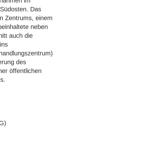
ßnahmen im
 Südosten. Das
hen Zentrums, einem
beinhaltete neben
tt auch die
ins
behandlungszentrum)
gerung des
er öffentlichen
s.
AG)