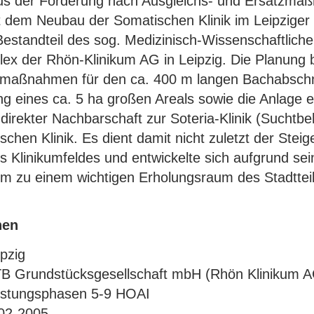
us der Forderung nach Ausgleichs- und Ersatzma
dem Neubau der Somatischen Klinik im Leipziger
Bestandteil des sog. Medizinisch-Wissenschaftlic
x der Rhön-Klinikum AG in Leipzig. Die Planung 
maßnahmen für den ca. 400 m langen Bachabschni
ng eines ca. 5 ha großen Areals sowie die Anlage e
 direkter Nachbarschaft zur Soteria-Klinik (Sucht
schen Klinik. Es dient damit nicht zuletzt der Stei
 Klinikumfeldes und entwickelte sich aufgrund sein
em zu einem wichtigen Erholungsraum des Stadtteil
nen
ipzig
B Grundstücksgesellschaft mbH (Rhön Klinikum 
istungsphasen 5-9 HOAI
02-2005