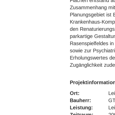
Flächen entstand a
Zusammenhang mit 
Planungsgebiet ist 
Krankenhaus-Komple
den Renaturierungs
parkartige Gestaltu
Rasenspielfeldes in
sowie zur Psychiatri
Erholungswertes des
Zugänglichkeit zud
Projektinformatio
Ort:
Le
Bauherr:
GT
Leistung:
Le
Zeitraum:
20