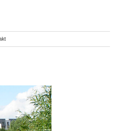
dnungsplanung, Studien und Gutachten und
akt