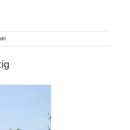
dnungsplanung, Studien und Gutachten und
akt
ig