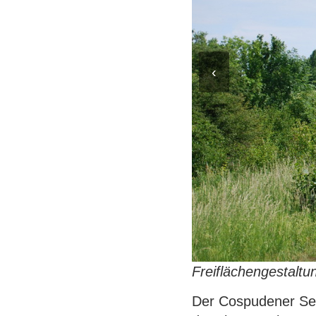
‹
Freiflächengestalt
Der Cospudener See