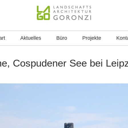
itektur Goronzi
lanung, Freianlagen, konzeptionelle Planungen, Grünor
Beratungsleistungen
art
Aktuelles
Büro
Projekte
Kont
e, Cospudener See bei Leipz