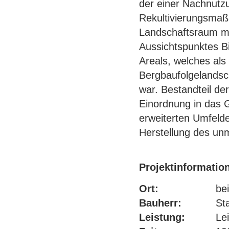
der einer Nachnutz
Rekultivierungsmaß
Landschaftsraum mit
Aussichtspunktes B
Areals, welches als
Bergbaufolgelandsch
war. Bestandteil d
Einordnung in das 
erweiterten Umfeld
Herstellung des un
Projektinformatio
Ort:
bei
Bauherr:
St
Leistung:
Le